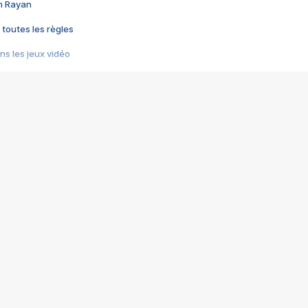
im Rayan
 toutes les règles
s les jeux vidéo
us choquant de Rockstar ? - Le scandale BULLY
e plus moche de Steam
du RÊVE tourne au CAUCHEMAR
pendant 8 heures
it… à tort
umiliés par un jeu vidéo
ire - Final Fantasy 8
ti un empire - Age of Empires
story DOFUS
tard, il crée l'un des pires jeux de tous les temps, MindsEye.