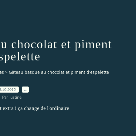
u chocolat et piment
spelette
es
>
Gâteau basque au chocolat et piment d'espelette
3.10.2015
…
Par lustine
t extra ! ça change de l'ordinaire