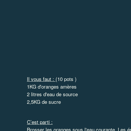
Il vous faut :
(10 pots )
1KG d'oranges amères
2 litres d'eau de source
2,5KG de sucre
C’est parti :
Brosser les oranges sous l'eau courante. Les é