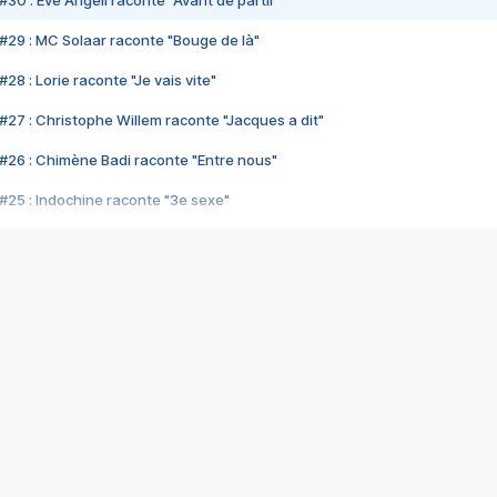
#30 : Eve Angeli raconte "Avant de partir"
#29 : MC Solaar raconte "Bouge de là"
28 : Lorie raconte "Je vais vite"
#27 : Christophe Willem raconte "Jacques a dit"
#26 : Chimène Badi raconte "Entre nous"
#25 : Indochine raconte "3e sexe"
#24 : Zaho raconte "C'est chelou"
#23 : Patrick Bruel raconte "Au café des délices"
#22 : Kyo raconte "Le chemin"
#21 : Nolwenn Leroy raconte "Cassé"
#20 : Patrick Hernandez raconte "Born to be alive"
#19 : Lorie raconte "Près de moi"
#18 : Michael Jones raconte "A nos actes manqués" (avec Jean-Jacque