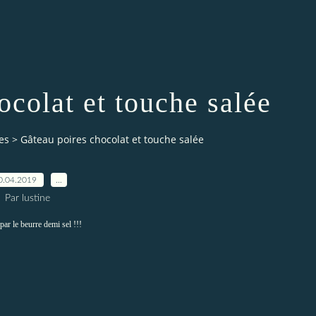
ocolat et touche salée
es
>
Gâteau poires chocolat et touche salée
0.04.2019
…
Par lustine
par le beurre demi sel !!!