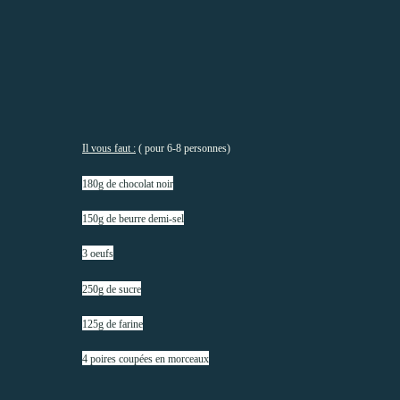
Il vous faut :
( pour 6-8 personnes)
180g de chocolat noir
150g de beurre demi-sel
3 oeufs
250g de sucre
125g de farine
4 poires coupées en morceaux