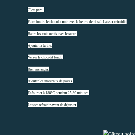
C’est parti :
Faire fondre le chocolat noir avec le beurre demi-sel. Laisser refroidir.
Battre les trois oeufs avec le sucre.
Ajouter la farine.
Verser le chocolat fondu.
Bien mélanger.
Ajouter les morceaux de poires.
Enfourner à 180°C pendant 25-30 minutes.
Laisser refroidir avant de déguster.