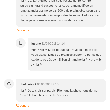
<br /> J'ai fait plusieurs fois cette recette qui rencontre
toujours un grand succès; je l'ai cependant modifiée en
remplaçant la pralinoise par 200 g de pralin, et cuisson dans
un moule beurré et<br /> saupoudré de sucre. J'adore votre
blog et je le consulte souvent.<br /> <br /> <br />
Répondre
L
lustine
11/09/2011 14:14
<br /> <br /> Merci beaucoup , ravie que mon blog
vous plaise. L'idée du pralin est super , je pense que
ça doit etre très bon !!! Bon dimanche<br /> <br /> <br
/> <br />
C
chef cuistot
01/06/2011 20:06
<br /> Je te crois sur parole! Rien que la photo nous donne
l'eau à la bouche.<br /> <br /> <br />
Répondre