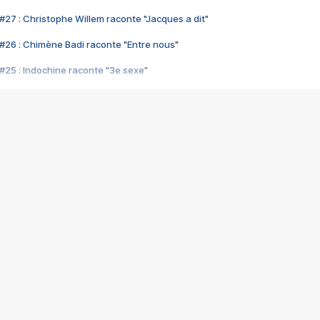
#27 : Christophe Willem raconte "Jacques a dit"
#26 : Chimène Badi raconte "Entre nous"
#25 : Indochine raconte "3e sexe"
#24 : Zaho raconte "C'est chelou"
#23 : Patrick Bruel raconte "Au café des délices"
#22 : Kyo raconte "Le chemin"
#21 : Nolwenn Leroy raconte "Cassé"
#20 : Patrick Hernandez raconte "Born to be alive"
#19 : Lorie raconte "Près de moi"
#18 : Michael Jones raconte "A nos actes manqués" (avec Jean-Jacque
#17 : Khaled raconte "Aïcha"
#16 : Corneille raconte "Parce qu'on vient de loin"