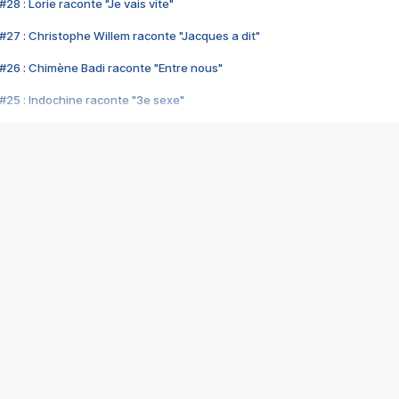
28 : Lorie raconte "Je vais vite"
#27 : Christophe Willem raconte "Jacques a dit"
#26 : Chimène Badi raconte "Entre nous"
#25 : Indochine raconte "3e sexe"
#24 : Zaho raconte "C'est chelou"
#23 : Patrick Bruel raconte "Au café des délices"
#22 : Kyo raconte "Le chemin"
#21 : Nolwenn Leroy raconte "Cassé"
#20 : Patrick Hernandez raconte "Born to be alive"
#19 : Lorie raconte "Près de moi"
#18 : Michael Jones raconte "A nos actes manqués" (avec Jean-Jacque
#17 : Khaled raconte "Aïcha"
#16 : Corneille raconte "Parce qu'on vient de loin"