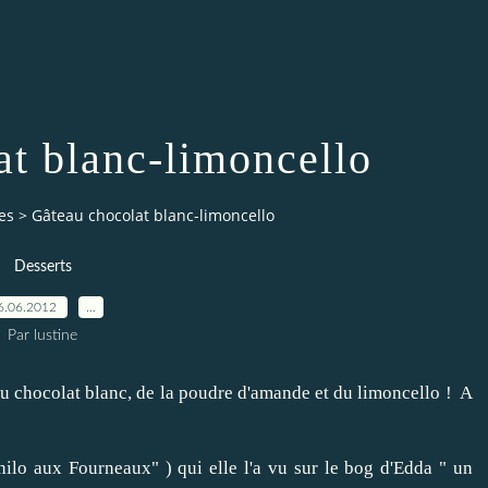
at blanc-limoncello
es
>
Gâteau chocolat blanc-limoncello
Desserts
6.06.2012
…
Par lustine
 du chocolat blanc, de la poudre d'amande et du limoncello ! A
hilo aux Fourneaux" ) qui elle l'a vu sur le bog d'Edda " un