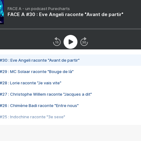
FACE A - un podcast Purecharts
FACE A #30 : Eve Angeli raconte "Avant de partir"
#30 : Eve Angeli raconte "Avant de partir"
#29 : MC Solaar raconte "Bouge de là"
28 : Lorie raconte "Je vais vite"
#27 : Christophe Willem raconte "Jacques a dit"
#26 : Chimène Badi raconte "Entre nous"
#25 : Indochine raconte "3e sexe"
#24 : Zaho raconte "C'est chelou"
#23 : Patrick Bruel raconte "Au café des délices"