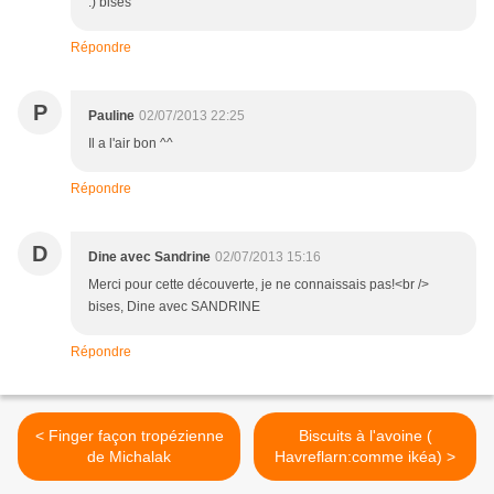
:) bises
Répondre
P
Pauline
02/07/2013 22:25
Il a l'air bon ^^
Répondre
D
Dine avec Sandrine
02/07/2013 15:16
Merci pour cette découverte, je ne connaissais pas!<br />
bises, Dine avec SANDRINE
Répondre
< Finger façon tropézienne
Biscuits à l'avoine (
de Michalak
Havreflarn:comme ikéa) >