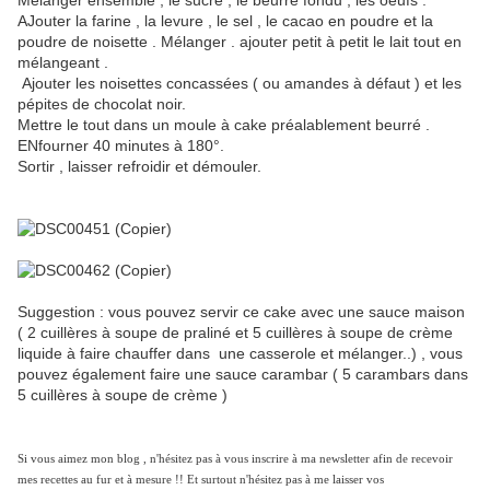
Mélanger ensemble , le sucre , le beurre fondu , les oeufs .
AJouter la farine , la levure , le sel , le cacao en poudre et la
poudre de noisette . Mélanger . ajouter petit à petit le lait tout en
mélangeant .
Ajouter les noisettes concassées ( ou amandes à défaut ) et les
pépites de chocolat noir.
Mettre le tout dans un moule à cake préalablement beurré .
ENfourner 40 minutes à 180°.
Sortir , laisser refroidir et démouler.
Suggestion : vous pouvez servir ce cake avec une sauce maison
( 2 cuillères à soupe de praliné et 5 cuillères à soupe de crème
liquide à faire chauffer dans une casserole et mélanger..) , vous
pouvez également faire une sauce carambar ( 5 carambars dans
5 cuillères à soupe de crème )
Si vous aimez mon blog , n'hésitez pas à vous inscrire à ma newsletter afin de recevoir
mes recettes au fur et à mesure !! Et surtout n'hésitez pas à me laisser vos