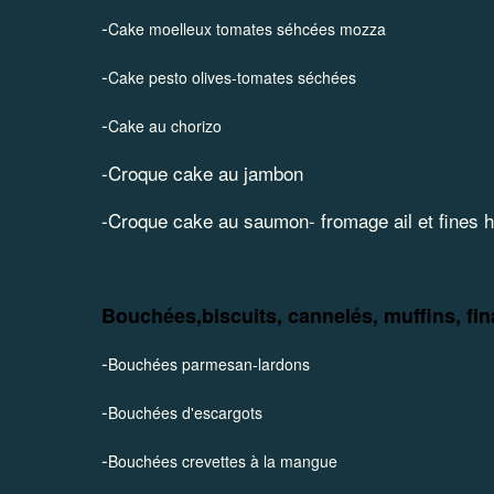
-
Cake moelleux tomates séhcées mozza
-
Cake pesto olives-tomates séchées
-
Cake au chorizo
-
Croque cake au jambon
-Croque cake au saumon- fromage ail et fines 
Bouchées,biscuits, cannelés, muffins, fin
-
Bouchées parmesan-lardons
-
Bouchées d'escargots
-
Bouchées crevettes à la mangue