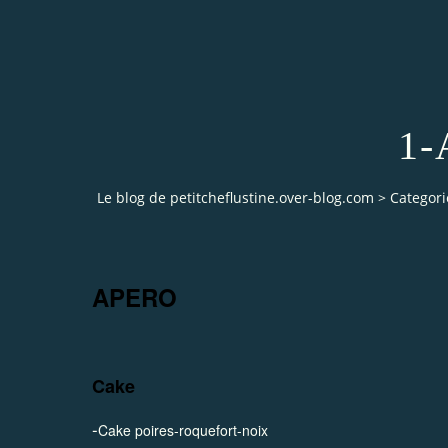
1
Le blog de petitcheflustine.over-blog.com
>
Categori
APERO
Cake
-
Cake poires-roquefort-noix