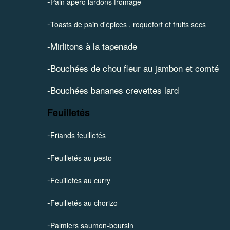
-
Pain apéro lardons fromage
-
Toasts de pain d'épices , roquefort et fruits secs
-
Mirlitons à la tapenade
-
Bouchées de chou fleur au jambon et comté
-Bouchées bananes crevettes lard
Feuilletés
-
Friands feuilletés
-
Feuilletés au pesto
-
Feuilletés au curry
-
Feuilletés au chorizo
-
Palmiers saumon-boursin