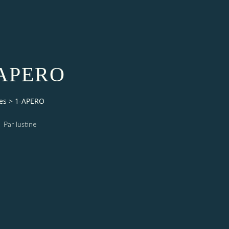
-APERO
es
>
1-APERO
Par lustine