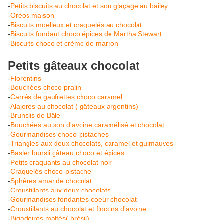
-
Petits biscuits au chocolat et son glaçage au bailey
-
Oréos maison
-
Biscuits moelleux et craquelés au chocolat
-
Biscuits fondant choco épices de Martha Stewart
-
Biscuits choco et crème de marron
Petits gâteaux chocolat
-
Florentins
-
Bouchées choco pralin
-
Carrés de gaufrettes choco caramel
-
Alajores au chocolat ( gâteaux argentins)
-
Brunslis de Bâle
-
Bouchées au son d'avoine caramélisé et chocolat
-
Gourmandises choco-pistaches
-
Triangles aux deux chocolats, caramel et guimauves
-
Basler bunsli gâteau choco et épices
-
Petits craquants au chocolat noir
-
Craquelés choco-pistache
-
Sphères amande chocolat
-
Croustillants aux deux chocolats
-
Gourmandises fondantes coeur chocolat
-
Croustillants au chocolat et flocons d'avoine
-
Bigadeiros maltés( brésil)