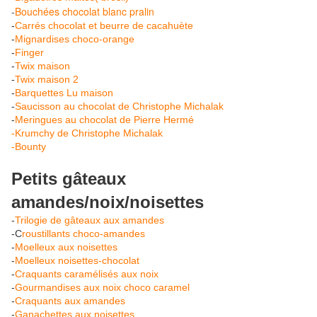
Bouchées chocolat blanc pralin
-
-
Carrés chocolat et beurre de cacahuète
-
Mignardises choco-orange
-
Finger
-
Twix maison
-
Twix maison 2
-
Barquettes Lu maison
-
Saucisson au chocolat de Christophe Michalak
-
Meringues au chocolat de Pierre Hermé
-Krumchy de Christophe Michalak
-Bounty
Petits gâteaux
amandes/noix/noisettes
-
Trilogie de gâteaux aux amandes
-C
roustillants choco-amandes
-
Moelleux aux noisettes
-
Moelleux noisettes-chocolat
-
Craquants caramélisés aux noix
-
Gourmandises aux noix choco caramel
-
Craquants aux amandes
-
Ganachettes aux noisettes