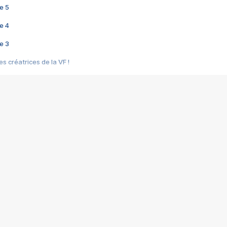
e 5
e 4
e 3
s créatrices de la VF !
e 2
e 1
e Mektoub My Love arrive enfin ! Rencontre avec Shaïn Boumedine et Sal
i : après Toni en famille
elle réalise le bouleversant Dites lui que je l'aime
ais ! Rencontre autour de Vie privée de Rebecca Zlotowski
 de Marguerite, Grave... Rencontre avec Ella Rumpf
 Les Rêveurs, un film intime sur la santé mentale
a avec un film sur le mouvement des Gilets jaunes