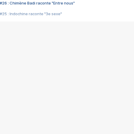
#26 : Chimène Badi raconte "Entre nous"
#25 : Indochine raconte "3e sexe"
#24 : Zaho raconte "C'est chelou"
#23 : Patrick Bruel raconte "Au café des délices"
#22 : Kyo raconte "Le chemin"
#21 : Nolwenn Leroy raconte "Cassé"
#20 : Patrick Hernandez raconte "Born to be alive"
#19 : Lorie raconte "Près de moi"
#18 : Michael Jones raconte "A nos actes manqués" (avec Jean-Jacque
#17 : Khaled raconte "Aïcha"
#16 : Corneille raconte "Parce qu'on vient de loin"
#15 : Indochine raconte "L'aventurier"
14 : Lorie raconte "Sur un air latino"