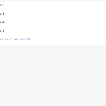
e 6
e 5
e 4
e 3
s créatrices de la VF !
e 2
e 1
e Mektoub My Love arrive enfin ! Rencontre avec Shaïn Boumedine et Sal
i : après Toni en famille
elle réalise le bouleversant Dites lui que je l'aime
ais ! Rencontre autour de Vie privée de Rebecca Zlotowski
 de Marguerite, Grave... Rencontre avec Ella Rumpf