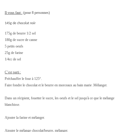
Il vous faut :
(pour 8 personnes)
145g de chocolat noir
175g de beurre 1/2 sel
180g de sucre de canne
5 petits oeufs
25g de farine
1/4cc de sel
C’est parti :
Préchauffer le four à 125°.
Faire fondre le chocolat et le beurre en morceaux au bain marie .Mélanger.
Dans un récipient, fouetter le sucre, les oeufs et le sel jusqu'à ce que le mélange
blanchisse.
Ajouter la farine et mélanger.
Ajouter le mélange chocolat/beurre, mélanger.