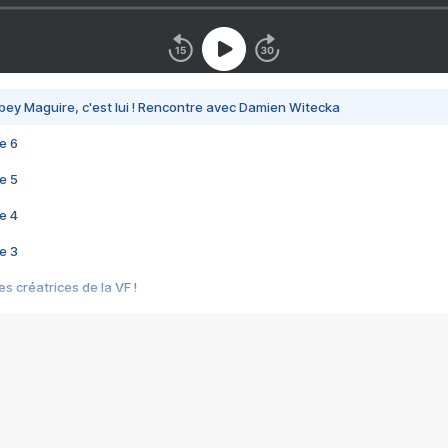
bey Maguire, c'est lui ! Rencontre avec Damien Witecka
e 6
e 5
e 4
e 3
s créatrices de la VF !
e 2
e 1
e Mektoub My Love arrive enfin ! Rencontre avec Shaïn Boumedine et Sal
i : après Toni en famille