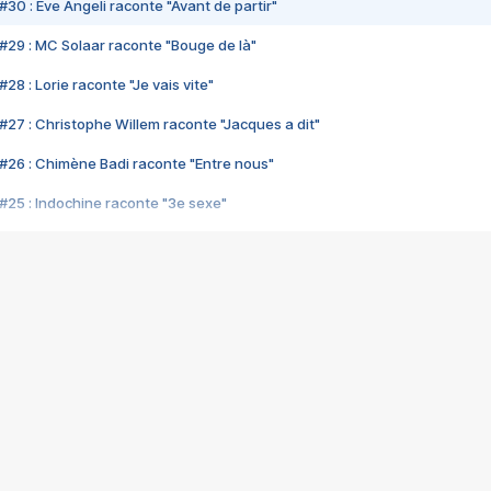
#30 : Eve Angeli raconte "Avant de partir"
#29 : MC Solaar raconte "Bouge de là"
28 : Lorie raconte "Je vais vite"
#27 : Christophe Willem raconte "Jacques a dit"
#26 : Chimène Badi raconte "Entre nous"
#25 : Indochine raconte "3e sexe"
#24 : Zaho raconte "C'est chelou"
#23 : Patrick Bruel raconte "Au café des délices"
#22 : Kyo raconte "Le chemin"
#21 : Nolwenn Leroy raconte "Cassé"
#20 : Patrick Hernandez raconte "Born to be alive"
#19 : Lorie raconte "Près de moi"
#18 : Michael Jones raconte "A nos actes manqués" (avec Jean-Jacque