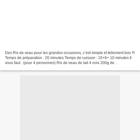
Des Ris de veau pour les grandes occasions, c’est simple et tellement bon !!!
Temps de préparation : 20 minutes Temps de cuisson : 10+6+ 10 minutes Il
vous faut : (pour 4 personnes) Ris de veau de lait 4 noix 200g de
Champignon s 20 cl de Crème liquide...