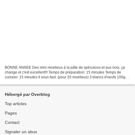
BONNE ANNEE Des mini moelleux à la pâte de spéculoos et aux noix, ça
change et c'est excellent!!! Temps de préparation: 15 minutes Temps de
cuisson: 15 minutes Il vous faut: (pour 20 moelleux) 3 blancs d'oeufs 100g
de sucre en poudre 80g de pâte de spéculoos...
Hébergé par Overblog
Top articles
Pages
Contact
Signaler un abus