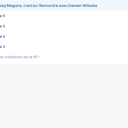
bey Maguire, c'est lui ! Rencontre avec Damien Witecka
e 6
e 5
e 4
e 3
s créatrices de la VF !
e 2
e 1
e Mektoub My Love arrive enfin ! Rencontre avec Shaïn Boumedine et Sal
i : après Toni en famille
elle réalise le bouleversant Dites lui que je l'aime
ais ! Rencontre autour de Vie privée de Rebecca Zlotowski