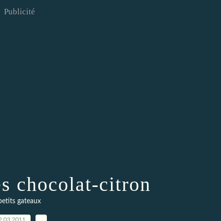
Publicité
s chocolat-citron
petits gateaux
2.03.2011
…