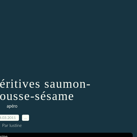
péritives saumon-
ousse-sésame
apéro
8.03.2011
…
Par lustine