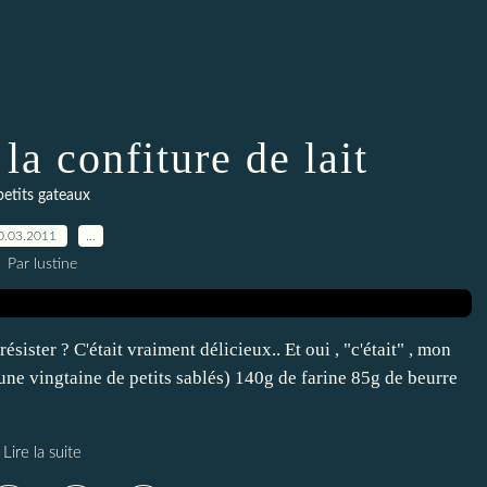
 la confiture de lait
petits gateaux
0.03.2011
…
Par lustine
ster ? C'était vraiment délicieux.. Et oui , "c'était" , mon
 une vingtaine de petits sablés) 140g de farine 85g de beurre
Lire la suite