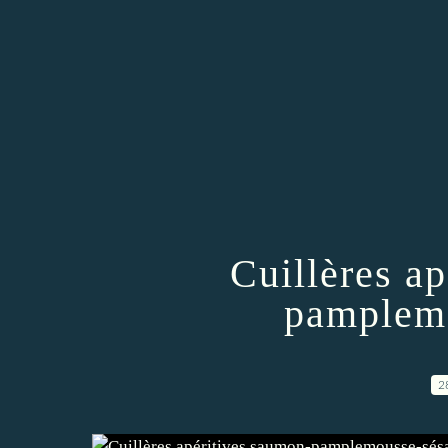
Cuillères a
pamplem
2