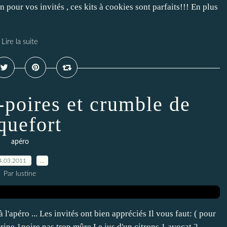
n pour vos invités , ces kits à cookies sont parfaits!!! En plus
Lire la suite
-poires et crumble de
quefort
apéro
4.03.2011
…
Par lustine
 l'apéro ... Les invités ont bien appréciés Il vous faut: ( pour
rine 1poire pas trop mûre Le jus d'un citrons 1 avocat 2