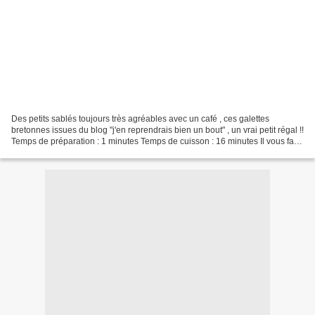
Des petits sablés toujours très agréables avec un café , ces galettes
bretonnes issues du blog "j'en reprendrais bien un bout" , un vrai petit régal !!
Temps de préparation : 1 minutes Temps de cuisson : 16 minutes Il vous faut
: ( pour une quarantaine...