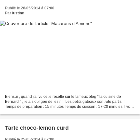
Publié le 28/05/2014 à 07:00
Par
lustine
Biensur , quand j'ai vu cette recette sur le fameux blog " la cuisine de
Bernard " , j'étais obligée de testr !!! Les petits gateaux sont vite partis !!
Temps de préparation : 15 minutes Temps de cuisson : 17-20 minutes Il vous
faut ; ( pour une trentaine...
Tarte choco-lemon curd
Publié le 25/05/2014 à 07:00