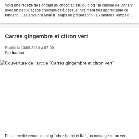
Voici une recette de Fondant au chocolat issu du blog " la cuisine de Dorian"
avec un petit glaçage chocolat-café dessus , vraiment très appréciable ce
fondant .. Les amis ont aimé !! Temps de préparation : 15 minutes Temps de
cuisson : 30 minutes Il...
Carrés gingembre et citron vert
Publié le 13/05/2014 à 07:00
Par
lustine
Petite recette venant du blog " chez becky et liz " , un mélange citron vert