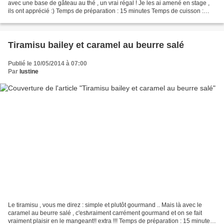
avec une base de gâteau au thé , un vrai régal ! Je les ai amené en stage ,
ils ont apprécié :) Temps de préparation : 15 minutes Temps de cuisson :
20+20 minutes Il vous faut...
Tiramisu bailey et caramel au beurre salé
Publié le 10/05/2014 à 07:00
Par
lustine
Le tiramisu , vous me direz : simple et plutôt gourmand .. Mais là avec le
caramel au beurre salé , c'estvraiment carrément gourmand et on se fait
vraiment plaisir en le mangeant!! extra !!! Temps de préparation : 15 minutes