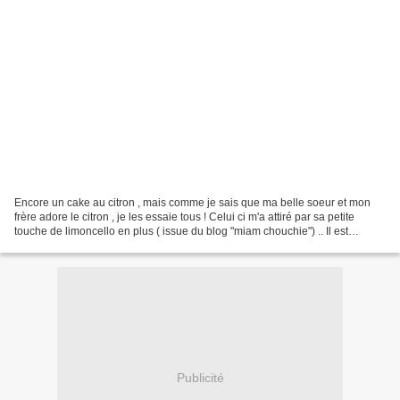
Encore un cake au citron , mais comme je sais que ma belle soeur et mon
frère adore le citron , je les essaie tous ! Celui ci m'a attiré par sa petite
touche de limoncello en plus ( issue du blog "miam chouchie") .. Il est
moelleux à souhait , le dosage...
Publicité