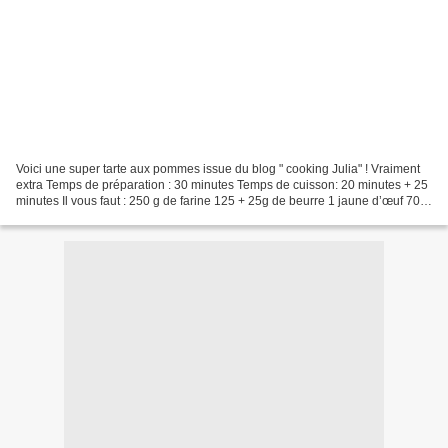
Voici une super tarte aux pommes issue du blog " cooking Julia" ! Vraiment
extra Temps de préparation : 30 minutes Temps de cuisson: 20 minutes + 25
minutes Il vous faut : 250 g de farine 125 + 25g de beurre 1 jaune d’œuf 70 g
de sucre glace 50 g de lait...