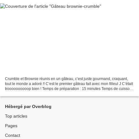
Crumble et Brownie réunis en un gâteau, c’est juste gourmand, craquant,
tout le monde a adoré !! C’est le premier gâteau fait avec mon filleul J C’était
troooooooooop bien ! Temps de préparation : 15 minutes Temps de cuisson :
25 minutes Il vous faut...
Hébergé par Overblog
Top articles
Pages
Contact