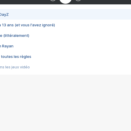
 DayZ
 a 13 ans (et vous l'avez ignoré)
e (littéralement)
im Rayan
 toutes les règles
s les jeux vidéo
us choquant de Rockstar ? - Le scandale BULLY
e plus moche de Steam
du RÊVE tourne au CAUCHEMAR
pendant 8 heures
it… à tort
umiliés par un jeu vidéo