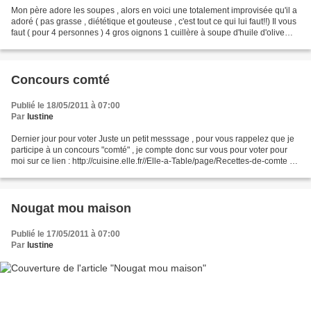
Mon père adore les soupes , alors en voici une totalement improvisée qu'il a
adoré ( pas grasse , diététique et gouteuse , c'est tout ce qui lui faut!!) Il vous
faut ( pour 4 personnes ) 4 gros oignons 1 cuillère à soupe d'huile d'olive
15g de beurre...
Concours comté
Publié le 18/05/2011 à 07:00
Par
lustine
Dernier jour pour voter Juste un petit messsage , pour vous rappelez que je
participe à un concours "comté" , je compte donc sur vous pour voter pour
moi sur ce lien : http://cuisine.elle.fr//Elle-a-Table/page/Recettes-de-comte Si
vous pouvez voter tous...
Nougat mou maison
Publié le 17/05/2011 à 07:00
Par
lustine