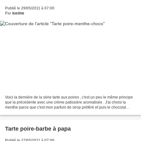
Publié le 29/05/2011 à 07:00
Par
lustine
Voici la dernière de la série tarte aux poires , c'est un peu le même principe
que la précédente avec une crème patissière aromatisée . J'ai choisi la
menthe parce que c'est mon parfum de sirop préféré et puis le chocolat
rappelle le côté "after eight...
Tarte poire-barbe à papa
Publié le 27/05/2011 à 07:00