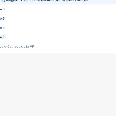
e 6
e 5
e 4
e 3
s créatrices de la VF !
e 2
e 1
e Mektoub My Love arrive enfin ! Rencontre avec Shaïn Boumedine et Sal
i : après Toni en famille
elle réalise le bouleversant Dites lui que je l'aime
ais ! Rencontre autour de Vie privée de Rebecca Zlotowski
 de Marguerite, Grave... Rencontre avec Ella Rumpf