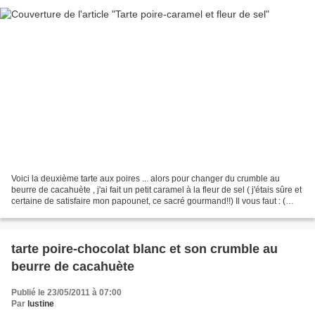
Voici la deuxième tarte aux poires ... alors pour changer du crumble au
beurre de cacahuète , j'ai fait un petit caramel à la fleur de sel ( j'étais sûre et
certaine de satisfaire mon papounet, ce sacré gourmand!!) Il vous faut : (
pour deux petites mignardises...
tarte poire-chocolat blanc et son crumble au
beurre de cacahuète
Publié le 23/05/2011 à 07:00
Par
lustine