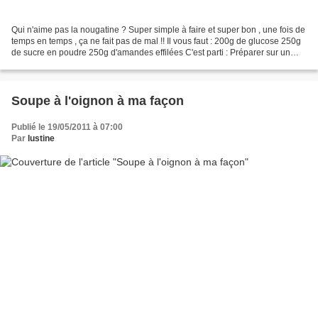
Qui n'aime pas la nougatine ? Super simple à faire et super bon , une fois de
temps en temps , ça ne fait pas de mal !! Il vous faut : 200g de glucose 250g
de sucre en poudre 250g d'amandes effilées C'est parti : Préparer sur un
plan de travail deux papiers...
Soupe à l'oignon à ma façon
Publié le 19/05/2011 à 07:00
Par
lustine