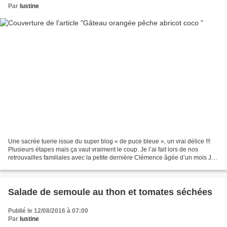
Par
lustine
Une sacrée tuerie issue du super blog « de puce bleue », un vrai délice !!!
Plusieurs étapes mais ça vaut vraiment le coup. Je l’ai fait lors de nos
retrouvailles familiales avec la petite dernière Clémence âgée d’un mois J
Que c’est bon de se retrouver...
Salade de semoule au thon et tomates séchées
Publié le 12/08/2016 à 07:00
Par
lustine