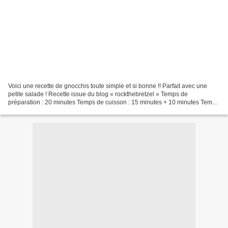
Voici une recette de gnocchis toute simple et si bonne !! Parfait avec une
petite salade ! Recette issue du blog « rockthebretzel » Temps de
préparation : 20 minutes Temps de cuisson : 15 minutes + 10 minutes Temps
de repos : 4h au moins Il vous faut...