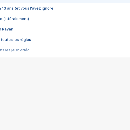
 a 13 ans (et vous l'avez ignoré)
e (littéralement)
im Rayan
 toutes les règles
s les jeux vidéo
us choquant de Rockstar ? - Le scandale BULLY
e plus moche de Steam
du RÊVE tourne au CAUCHEMAR
pendant 8 heures
it… à tort
umiliés par un jeu vidéo
ire - Final Fantasy 8