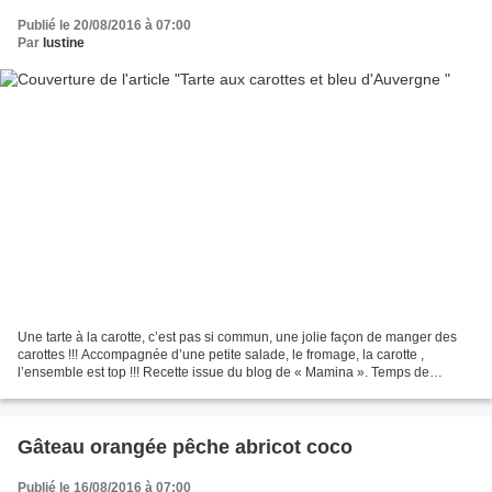
Publié le 20/08/2016 à 07:00
Par
lustine
Une tarte à la carotte, c’est pas si commun, une jolie façon de manger des
carottes !!! Accompagnée d’une petite salade, le fromage, la carotte ,
l’ensemble est top !!! Recette issue du blog de « Mamina ». Temps de
préparation :10 minutes Temps de cuisson...
Gâteau orangée pêche abricot coco
Publié le 16/08/2016 à 07:00