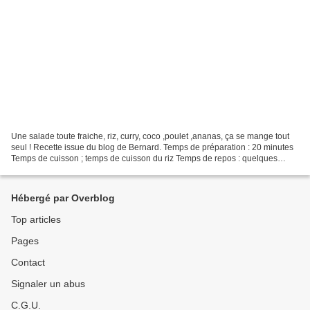
Une salade toute fraiche, riz, curry, coco ,poulet ,ananas, ça se mange tout
seul ! Recette issue du blog de Bernard. Temps de préparation : 20 minutes
Temps de cuisson ; temps de cuisson du riz Temps de repos : quelques
heures Il vous faut : ( pour 4...
Hébergé par Overblog
Top articles
Pages
Contact
Signaler un abus
C.G.U.