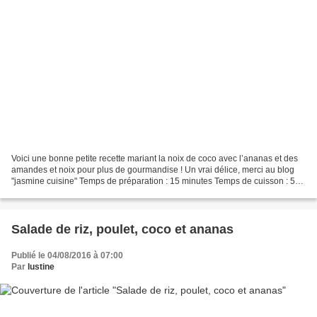
Voici une bonne petite recette mariant la noix de coco avec l’ananas et des
amandes et noix pour plus de gourmandise ! Un vrai délice, merci au blog
"jasmine cuisine" Temps de préparation : 15 minutes Temps de cuisson : 50
minutes Il vous faut : (pour...
Salade de riz, poulet, coco et ananas
Publié le 04/08/2016 à 07:00
Par
lustine