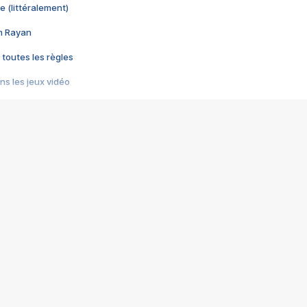
e (littéralement)
im Rayan
 toutes les règles
s les jeux vidéo
us choquant de Rockstar ? - Le scandale BULLY
e plus moche de Steam
du RÊVE tourne au CAUCHEMAR
pendant 8 heures
it… à tort
umiliés par un jeu vidéo
ire - Final Fantasy 8
ti un empire - Age of Empires
story DOFUS