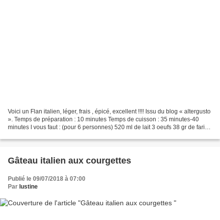
Voici un Flan italien, léger, frais , épicé, excellent !!!! Issu du blog « altergusto
». Temps de préparation : 10 minutes Temps de cuisson : 35 minutes-40
minutes I vous faut : (pour 6 personnes) 520 ml de lait 3 oeufs 38 gr de farine
75gr de sucre Le...
Gâteau italien aux courgettes
Publié le 09/07/2018 à 07:00
Par
lustine