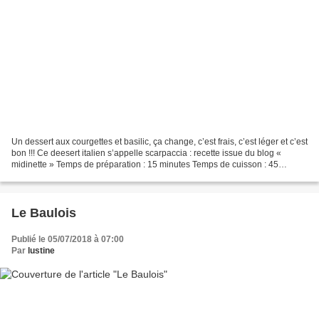
Un dessert aux courgettes et basilic, ça change, c’est frais, c’est léger et c’est
bon !!! Ce deesert italien s’appelle scarpaccia : recette issue du blog «
midinette » Temps de préparation : 15 minutes Temps de cuisson : 45
minutes Il vous faut : ( pour...
Le Baulois
Publié le 05/07/2018 à 07:00
Par
lustine