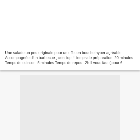
Une salade un peu originale pour un effet en bouche hyper agréable.
Accompagnée d'un barbecue , c'est top !!! temps de préparation :20 minutes
Temps de cuisson: 5 minutes Temps de repos : 2h Il vous faut ( pour 6
personnes) 400 g de carottes épluchées...