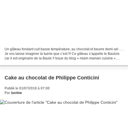
Un gâteau fondant cuit basse température, au chocolat et beurre demi sel ….
Je vos laisse imaginer la tuerie que c’est !!! Ce gâteau s’appelle le Baulois
car il est originaire de la Baule !! Issue du blog » miam maman cuisine ».
Temps de préparation :...
Cake au chocolat de Philippe Conticini
Publié le 01/07/2018 à 07:00
Par
lustine