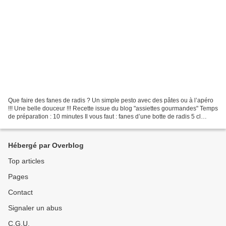
Que faire des fanes de radis ? Un simple pesto avec des pâtes ou à l’apéro
!!! Une belle douceur !!! Recette issue du blog "assiettes gourmandes" Temps
de préparation : 10 minutes Il vous faut : fanes d’une botte de radis 5 cl
d’huile d’olive 50 g de...
Hébergé par Overblog
Top articles
Pages
Contact
Signaler un abus
C.G.U.