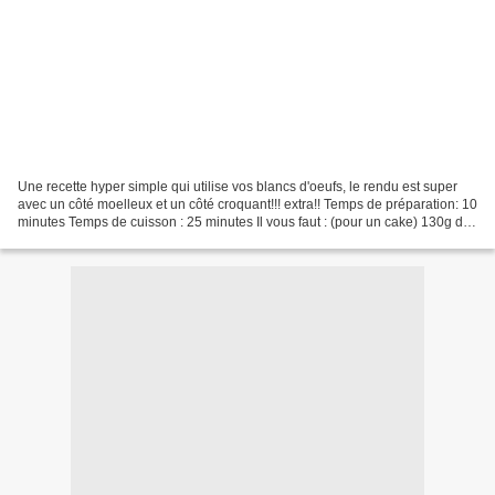
Une recette hyper simple qui utilise vos blancs d'oeufs, le rendu est super
avec un côté moelleux et un côté croquant!!! extra!! Temps de préparation: 10
minutes Temps de cuisson : 25 minutes Il vous faut : (pour un cake) 130g de
fruits secs (pour moi...