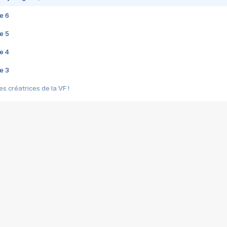
e 6
e 5
e 4
e 3
s créatrices de la VF !
e 2
e 1
e Mektoub My Love arrive enfin ! Rencontre avec Shaïn Boumedine et Sal
i : après Toni en famille
elle réalise le bouleversant Dites lui que je l'aime
ais ! Rencontre autour de Vie privée de Rebecca Zlotowski
 de Marguerite, Grave... Rencontre avec Ella Rumpf