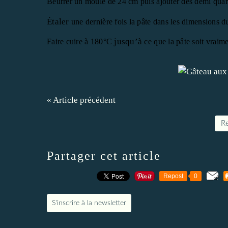
Beurrer un moule de 24 cm puis ajouter des demi qua
Étaler
une dernière fois la pâte dans les dimensions d
jusqu’à
Faire cuire à 180°C
ce que la pâte soit vraim
« Article précédent
Re
Partager cet article
Repost
0
S'inscrire à la newsletter