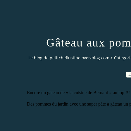
Gâteau aux pomm
Le blog de petitcheflustine.over-blog.com
>
Categori
1
Encore un gâteau de « la cuisine de Bernard » au top !!!
Des pommes du jardin avec une super pâte à gâteau un peu