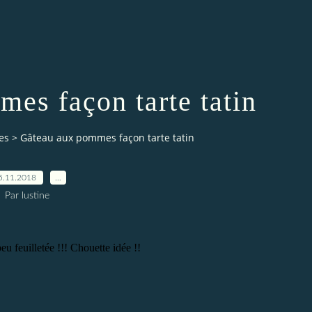
es façon tarte tatin
es
>
Gâteau aux pommes façon tarte tatin
5.11.2018
…
Par lustine
 feuilletée !!! Chouette idée !!