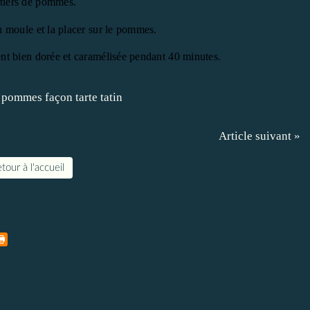
rtiers de pommes.
u moule et la placer sur le pommes.
ent bien dorée et caramélisée pendant 40 minutes.
Article suivant »
tour à l'accueil